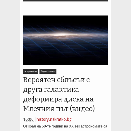
астрономия
Видео новини
Вероятен сблъсък с
друга галактика
деформира диска на
Млечния път (видео)
16:06
history.nakratko.bg
От края на 50-те години на ХХ век астрономите са