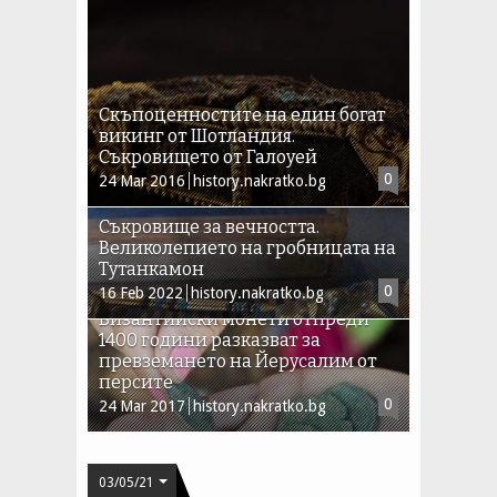
Скъпоценностите на един богат
викинг от Шотландия.
Съкровището от Галоуей
0
24
Mar
2016
history.nakratko.bg
Съкровище за вечността.
Великолепието на гробницата на
Тутанкамон
0
16
Feb
2022
history.nakratko.bg
Византийски монети отпреди
1400 години разказват за
превземането на Йерусалим от
персите
0
24
Mar
2017
history.nakratko.bg
03/05/21