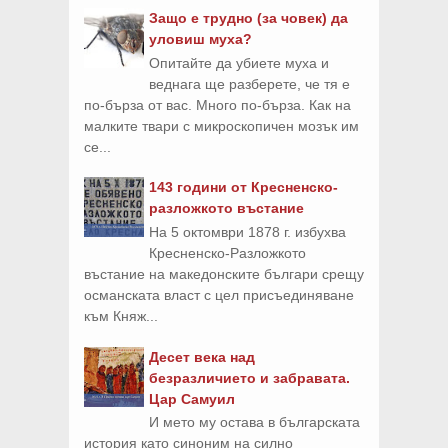
Защо е трудно (за човек) да
уловиш муха?
Опитайте да убиете муха и
веднага ще разберете, че тя е
по-бърза от вас. Много по-бърза. Как на
малките твари с микроскопичен мозък им
се...
143 години от Кресненско-
разложкото въстание
На 5 октомври 1878 г. избухва
Кресненско-Разложкото
въстание на македонските българи срещу
османската власт с цел присъединяване
към Княж...
Десет века над
безразличието и забравата.
Цар Самуил
И мето му остава в българската
история като синоним на силно