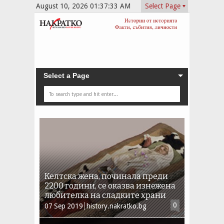
August 10, 2026
01:37:34 AM
Select Page
Select a Page
Келтска жена, починала преди
2200 години, се оказва изнежена
любителка на сладките храни
0
07
Sep
2019
history.nakratko.bg